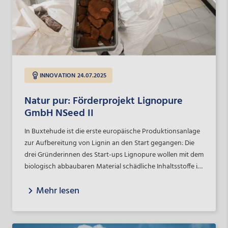
INNOVATION
24.07.2025
Natur pur: Förderprojekt Lignopure
GmbH NSeed II
In Buxtehude ist die erste europäische Produktionsanlage
zur Aufbereitung von Lignin an den Start gegangen: Die
drei Gründerinnen des Start-ups Lignopure wollen mit dem
biologisch abbaubaren Material schädliche Inhaltsstoffe in
der Kosmetikbranche – und bald auch in weiteren
Mehr lesen
Anwendungsbereichen – ersetzen. Mithilfe der NBank
Capital Beteiligungsgesellschaft haben die Gründerinnen
Kapital eingesammelt, um ihre Produktion zu skalieren und
weitere Produkte und Branchen nachhaltig zu verändern.