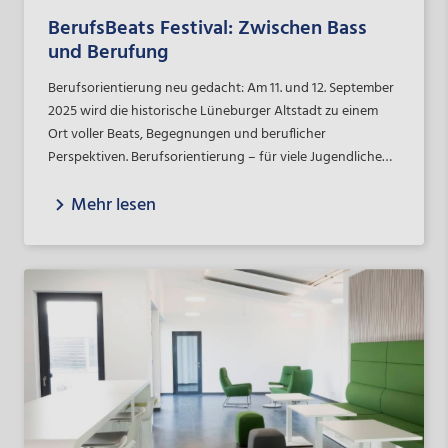
BerufsBeats Festival: Zwischen Bass
und Berufung
Berufsorientierung neu gedacht: Am 11. und 12. September
2025 wird die historische Lüneburger Altstadt zu einem
Ort voller Beats, Begegnungen und beruflicher
Perspektiven. Berufsorientierung – für viele Jugendliche
klingt das nach trockenen Vorträgen und langweiligen
Mehr lesen
Infoflyern. Doch was wäre, wenn der Weg zur eigenen
Zukunft nicht nur informativ, sondern auch inspirierend,
kreativ und lebendig sein könnte? Genau das möchte das
Projekt „BerufsBeats – Dein Festival. Deine Zukunft. Dein
Beat.“ der berry2b GmbH zeigen.