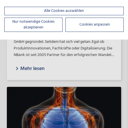
Alle Cookies auswählen
INNOVATION
28.06.2024
Nur notwendige Cookies
Dammann GmbH: Erfolg durch Wandel
Cookies anpassen
akzeptieren
1979 wurde die Maschinenbaufirma HERBERT DAMMANN
GmbH gegründet. Seitdem hat sich viel getan. Egal ob
Produktinnovationen, Fachkräfte oder Digitalisierung: Die
NBank ist seit 2005 Partner für den erfolgreichen Wandel.
Im Gespräch stellt Geschäftsführerin Nadine Dammann ihr
Mehr lesen
Unternehmen vor und erklärt, wie die Förderung der
NBank über viele Jahre zum Erfolg des Unternehmens
beitragen konnten.