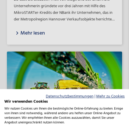
Unternehmerin gründete vor drei Jahren mit Hilfe des
MikroSTARTer-Kredits der NBank ihr Unternehmen, das in
der Metropolregion Hannover Verkaufsobjekte herrichtet
und dekoriert. Doch was ist Home Staging und was macht
Mehr lesen
eine Home Stagerin überhaupt? Die Dienstleistungen von
Elisabeth Trick und der Stage and Sell GmbH sind darauf
ausgerichtet, Immobilien ansprechender und attraktiver
für potenzielle Käufer zu gestalten. Eine sehr spezielle
Einrichtung, kleine Makel, dunkle Räume oder eine
herausfordernde Raumaufteilung stehen einem Verkauf
der Immobilien erschwerend im Wege. „Home Staging
akzentuiert die besonderen Stärken der jeweiligen
Immobilie und hebt sie hervor. Offene und modern
eingerichtete Räume vermitteln eine positive Atmosphäre
Datenschutzbestimmungen
|
Mehr zu Cookies
und regen eher zum Kauf an“, beschreibt Elisabeth Trick
Wir verwenden Cookies
Ihre Dienstleistung. Ziel sei es, Emotionen zu erzeugen und
Wir nutzen Cookies um Ihnen die bestmögliche Online-Erfahrung zu bieten. Einige
die Immobilie bestmöglich zu präsentieren, um „Zukunft
von ihnen sind notwendig, während andere uns helfen unser Online-Angebot zu
verbessern. Wir empfehlen Ihnen alle Cookies auszuwählen, damit Sie unser
statt Vergangenheit zu verkaufen“.
Angebot uneingeschränkt nutzen können.