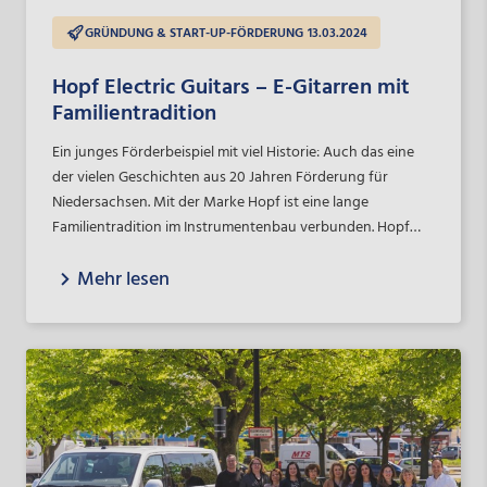
GRÜNDUNG & START-UP-FÖRDERUNG
13.03.2024
Hopf Electric Guitars – E-Gitarren mit
Familientradition
Ein junges Förderbeispiel mit viel Historie: Auch das eine
der vielen Geschichten aus 20 Jahren Förderung für
Niedersachsen. Mit der Marke Hopf ist eine lange
Familientradition im Instrumentenbau verbunden. Hopf
Electric Guitars lässt unter dem Leitspruch „Echoes of the
Mehr lesen
Past, Riffs for the Future“ bekannte Gitarrenmodelle aus
den 1950er bis 1970er Jahren wieder aufleben. Seit Oktober
2023 unterstützt das Förderdarlehen „MikroSTARTer
Niedersachsen“ der NBank die Umsetzung der
Geschäftsidee. Im Gespräch mit dem Geschäftsführer
Daniel Hopf wird schnell klar, wie gut Tradition,
Handwerkskunst und höchste Ansprüche an moderne
Soundqualität zusammenpassen.