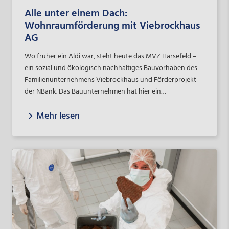
Alle unter einem Dach:
Wohnraumförderung mit Viebrockhaus
AG
Wo früher ein Aldi war, steht heute das MVZ Harsefeld –
ein sozial und ökologisch nachhaltiges Bauvorhaben des
Familienunternehmens Viebrockhaus und Förderprojekt
der NBank. Das Bauunternehmen hat hier ein
medizinisches Versorgungszentrum mit bezahlbarem und
Mehr lesen
generationengerechtem Wohnraum gebaut – und trägt so
dazu bei, Harsefeld fit zu machen für den demografischen
Wandel.