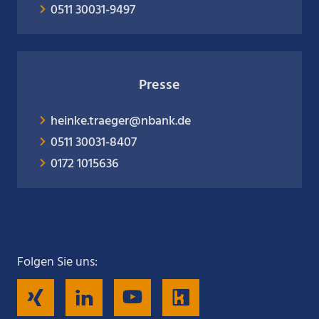
0511 30031-9497
Presse
heinke.traeger@nbank.de
0511 30031-8407
0172 1015636
Folgen Sie uns:
Folgen
Folgen
Folgen
Folgen