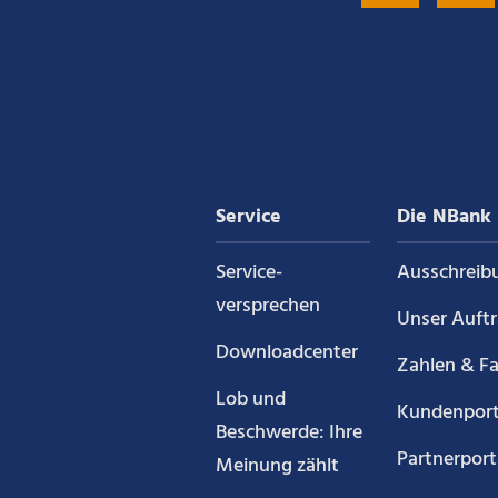
Sie
uns
auf
Service
Die NBank
Xin
Service­
Ausschreib
versprechen
Unser Auft
Downloadcenter
Zahlen & F
Lob und
Kundenport
Beschwerde: Ihre
Partnerport
Meinung zählt