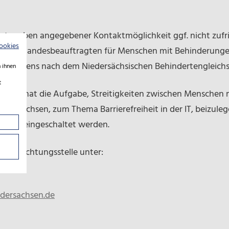
unter oben angegebener Kontaktmöglichkeit ggf. nicht zufri
ookies
 bei der Landesbeauftragten für Menschen mit Behinderunge
sverfahrens nach dem Niedersächsischen Behindertengleichs
 ihnen
t
 d NBGG hat die Aufgabe, Streitigkeiten zwischen Menschen
iedersachsen, zum Thema Barrierefreiheit in der IT, beizuleg
istand eingeschaltet werden.
e Schlichtungsstelle unter:
edersachsen.de