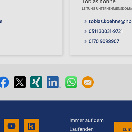
Tobias Köhne
LEITUNG UNTERNEHMENSKOM
e
tobias.koehne@nb
0511 30031-9721
0170 9098907
Immer auf dem
gen
Folgen
Folgen
Folgen
Laufenden
zum