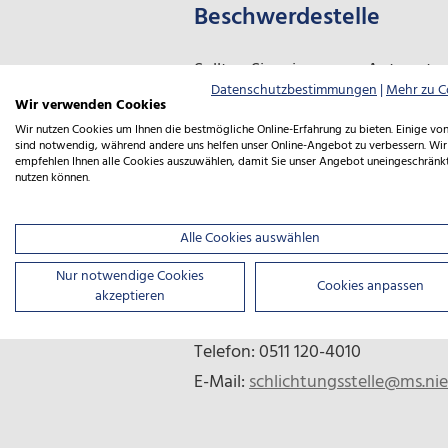
Beschwerdestelle
Sollten Sie mir unserer Antwort 
Datenschutzbestimmungen
|
Mehr zu C
Schlichtungsstelle, eingerichtet
Wir verwenden Cookies
auf Einleitung eines Schlichtung
Wir nutzen Cookies um Ihnen die bestmögliche Online-Erfahrung zu bieten. Einige von
sind notwendig, während andere uns helfen unser Online-Angebot zu verbessern. Wir
empfehlen Ihnen alle Cookies auszuwählen, damit Sie unser Angebot uneingeschränk
nutzen können.
Die Schlichtungsstelle nach § 9
öffentlichen Stellen des Landes N
Alle Cookies auswählen
kostenlos. Es muss kein Rechtsbe
Nur notwendige Cookies
Cookies anpassen
Direkt kontaktieren können Sie di
akzeptieren
Telefon: 0511 120-4010
E-Mail:
schlichtungsstelle@ms.ni