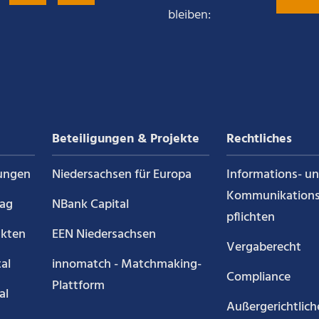
bleiben:
Sie
Sie
Sie
uns
uns
uns
auf
auf
auf
Beteiligungen & Projekte
Rechtliches
g
LinkedIn
YouTube
Kununu
ungen
Niedersachsen für Europa
Informations- u
Kommunikations
rag
NBank Capital
pflichten
akten
EEN Niedersachsen
Vergaberecht
al
innomatch - Matchmaking-
Compliance
Plattform
al
Außergerichtlich