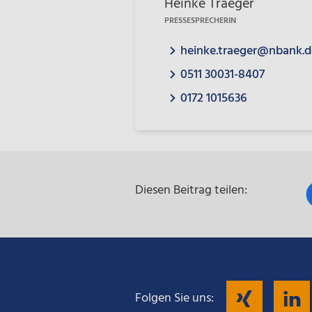
Heinke Traeger
PRESSESPRECHERIN
heinke.traeger@nbank.d
0511 30031-8407
0172 1015636
Diesen Beitrag teilen:
Fol
Folgen Sie uns: