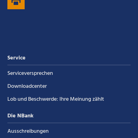
auf
auf
auf
auf
Xing
LinkedIn
YouTube
Kununu
Service
Service­versprechen
Downloadcenter
Lob und Beschwerde: Ihre Meinung zählt
Die NBank
Ausschreibungen