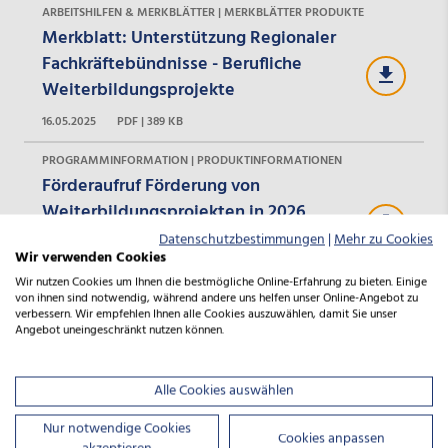
ARBEITSHILFEN & MERKBLÄTTER | MERKBLÄTTER PRODUKTE
Merkblatt: Unterstützung Regionaler
Fachkräftebündnisse - Berufliche
Weiterbildungsprojekte
16.05.2025
PDF | 389 KB
PROGRAMMINFORMATION | PRODUKTINFORMATIONEN
Förderaufruf Förderung von
Weiterbildungsprojekten in 2026
(bereits ausgelaufen)
Datenschutzbestimmungen
|
Mehr zu Cookies
Wir verwenden Cookies
22.05.2026
PDF | 218 KB
Wir nutzen Cookies um Ihnen die bestmögliche Online-Erfahrung zu bieten. Einige
von ihnen sind notwendig, während andere uns helfen unser Online-Angebot zu
PROGRAMMINFORMATION | PRODUKTINFORMATIONEN
verbessern. Wir empfehlen Ihnen alle Cookies auszuwählen, damit Sie unser
Informationen zum Förderaufruf für
Angebot uneingeschränkt nutzen können.
Gesamtniedersachsen in 2026 (bereits
ausgelaufen)
Alle Cookies auswählen
22.05.2026
PDF | 709 KB
Nur notwendige Cookies
Cookies anpassen