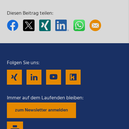
Diesen Beitrag teilen:
Folgen Sie uns:
Folgen
Folgen
Folgen
Folgen
Sie
Sie
Sie
Sie
Immer auf dem Laufenden bleiben:
zum Newsletter anmelden
uns
uns
uns
uns