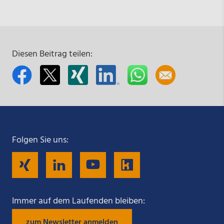
Diesen Beitrag teilen:
Folgen Sie uns:
Folgen
Folgen
Folgen
Folgen
Sie
Sie
Sie
Sie
Immer auf dem Laufenden bleiben:
zum Newsletter anmelden