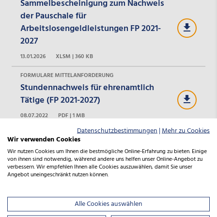
Sammelbescheinigung zum Nachweis
der Pauschale für
Arbeitslosengeldleistungen FP 2021-
2027
13.01.2026
XLSM | 360 KB
FORMULARE MITTELANFORDERUNG
Stundennachweis für ehrenamtlich
Tätige (FP 2021-2027)
08.07.2022
PDF | 1 MB
Datenschutzbestimmungen
|
Mehr zu Cookies
FORMULARE MITTELANFORDERUNG
Wir verwenden Cookies
Stundennachweis für festangestelltes
Wir nutzen Cookies um Ihnen die bestmögliche Online-Erfahrung zu bieten. Einige
Personal (FP 2021-2027)
von ihnen sind notwendig, während andere uns helfen unser Online-Angebot zu
verbessern. Wir empfehlen Ihnen alle Cookies auszuwählen, damit Sie unser
08.07.2022
PDF | 1 MB
Angebot uneingeschränkt nutzen können.
FORMULARE MITTELANFORDERUNG
Alle Cookies auswählen
Sammelbescheinigung zum Nachweis