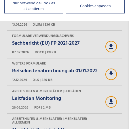
der Pauschale für Leistungen nach dem
Nur notwendige Cookies
Cookies anpassen
Asylbewerberleistungsgesetz FP 2021-
akzeptieren
2027
13.01.2026
XLSM | 336 KB
FORMULARE VERWENDUNGSNACHWEIS
Sachbericht (EU) FP 2021-2027
07.02.2024
DOCX | 181 KB
WEITERE FORMULARE
Reisekostenabrechnung ab 01.01.2022
12.12.2024
XLS | 420 KB
ARBEITSHILFEN & MERKBLÄTTER | LEITFÄDEN
Leitfaden Monitoring
26.06.2026
PDF | 2 MB
ARBEITSHILFEN & MERKBLÄTTER | MERKBLÄTTER
ALLGEMEIN