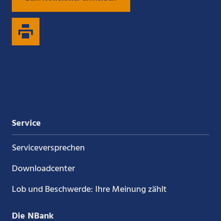
uns
uns
uns
uns
auf
auf
auf
auf
Xing
LinkedIn
YouTube
Kununu
Service
Service­versprechen
Downloadcenter
Lob und Beschwerde: Ihre Meinung zählt
Die NBank