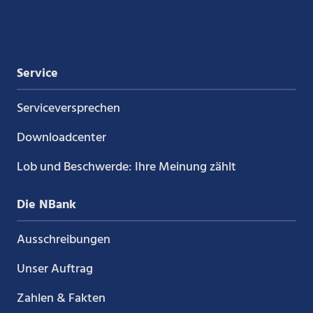
Xing
LinkedIn
YouTube
Kununu
Service
Service­versprechen
Downloadcenter
Lob und Beschwerde: Ihre Meinung zählt
Die NBank
Ausschreibungen
Unser Auftrag
Zahlen & Fakten