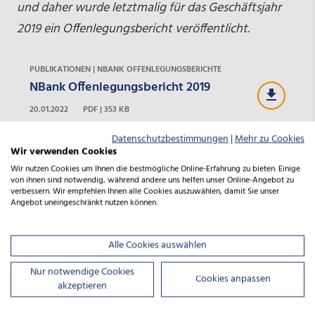
und daher wurde letztmalig für das Geschäftsjahr
2019 ein Offenlegungsbericht veröffentlicht.
PUBLIKATIONEN | NBANK OFFENLEGUNGSBERICHTE
NBank Offenlegungsbericht 2019
20.01.2022
PDF | 353 KB
PUBLIKATIONEN | NBANK OFFENLEGUNGSBERICHTE
Datenschutzbestimmungen
|
Mehr zu Cookies
Wir verwenden Cookies
NBank Offenlegungsbericht 2018
Wir nutzen Cookies um Ihnen die bestmögliche Online-Erfahrung zu bieten. Einige
20.01.2022
PDF | 349 KB
von ihnen sind notwendig, während andere uns helfen unser Online-Angebot zu
verbessern. Wir empfehlen Ihnen alle Cookies auszuwählen, damit Sie unser
Angebot uneingeschränkt nutzen können.
PUBLIKATIONEN | NBANK OFFENLEGUNGSBERICHTE
NBank Offenlegungsbericht 2017
Alle Cookies auswählen
20.01.2022
PDF | 332 KB
Nur notwendige Cookies
PUBLIKATIONEN | NBANK OFFENLEGUNGSBERICHTE
Cookies anpassen
akzeptieren
NBank Offenlegungsbericht 2016
20.01.2022
PDF | 227 KB