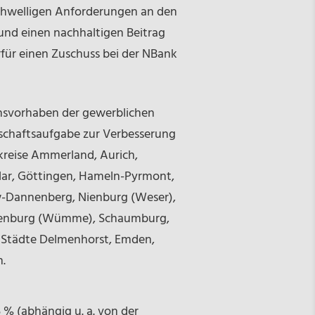
schwelligen Anforderungen an den
 und einen nachhaltigen Beitrag
für einen Zuschuss bei der NBank
onsvorhaben der gewerblichen
nschaftsaufgabe zur Verbesserung
kreise Ammerland, Aurich,
slar, Göttingen, Hameln-Pyrmont,
w-Dannenberg, Nienburg (Weser),
otenburg (Wümme), Schaumburg,
 Städte Delmenhorst, Emden,
.
 % (abhängig u. a. von der