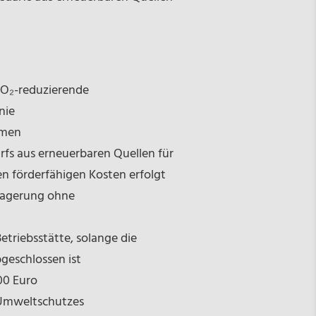
O₂-reduzierende
nie
hmen
fs aus erneuerbaren Quellen für
n förderfähigen Kosten erfolgt
rlagerung ohne
triebsstätte, solange die
eschlossen ist
00 Euro
 Umweltschutzes