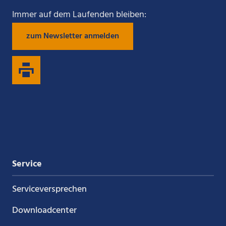
Sie
Sie
Sie
Sie
Immer auf dem Laufenden bleiben:
zum Newsletter anmelden
uns
uns
uns
uns
auf
auf
auf
auf
Xing
LinkedIn
YouTube
Kununu
Service
Service­versprechen
Downloadcenter