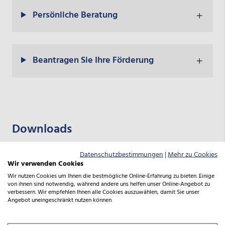
Persönliche Beratung
Beantragen Sie Ihre Förderung
Downloads
Datenschutzbestimmungen
|
Mehr zu Cookies
PROGRAMMINFORMATION | PRODUKTINFORMATIONEN
Wir verwenden Cookies
Produktinformation Gründung
Wir nutzen Cookies um Ihnen die bestmögliche Online-Erfahrung zu bieten. Einige
regionaler und lokaler Energieagenturen
von ihnen sind notwendig, während andere uns helfen unser Online-Angebot zu
verbessern. Wir empfehlen Ihnen alle Cookies auszuwählen, damit Sie unser
in Niedersachsen
Angebot uneingeschränkt nutzen können.
20.01.2022
PDF | 152 KB