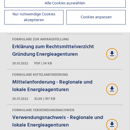
Alle Cookies auswählen
PROGRAMMINFORMATION | BEDINGUNGEN
Förderkriterien Gründung regionaler
Nur notwendige Cookies
Cookies anpassen
und lokaler Energieagenturen
akzeptieren
20.01.2022
PDF | 189 KB
FORMULARE ZUR ANTRAGSTELLUNG
Erklärung zum Rechtsmittelverzicht
Gründung Energieagenturen
20.01.2022
PDF | 34 KB
FORMULARE MITTELANFORDERUNG
Mittelanforderung - Regionale und
lokale Energieagenturen
20.01.2022
XLSX | 107 KB
FORMULARE VERWENDUNGSNACHWEIS
Verwendungsnachweis - Regionale und
lokale Energieagenturen