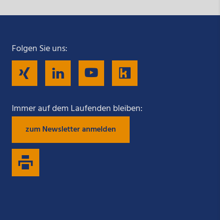
Folgen Sie uns:
Folgen
Folgen
Folgen
Folgen
Sie
Sie
Sie
Sie
Immer auf dem Laufenden bleiben:
zum Newsletter anmelden
uns
uns
uns
uns
auf
auf
auf
auf
Xing
LinkedIn
YouTube
Kununu