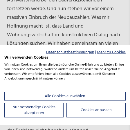
Aufwärtstrend bei den Baufertigstellungen
fortsetzen werde. Und nun stehen wir vor einem
massiven Einbruch der Neubauzahlen. Was mir
Hoffnung macht ist, dass Land und
Wohnungswirtschaft im konstruktiven Dialog nach
Lösungen suchen. Wir haben gemeinsam an vielen
Stellschrauben gedreht. Jetzt gilt es sich auf den
Datenschutzbestimmungen
|
Mehr zu Cookies
Wir verwenden Cookies
Geschosswohnungsbau zu fokussieren und diesem
Wir nutzen Cookies um Ihnen die bestmögliche Online-Erfahrung zu bieten. Einige
absolute Priorität einzuräumen. Ich weiß, dass das in
von ihnen sind notwendig, während andere uns helfen unser Online-Angebot zu
verbessern. Wir empfehlen Ihnen alle Cookies auszuwählen, damit Sie unser
einem Flächenland wie Niedersachsen nicht überall
Angebot uneingeschränkt nutzen können.
auf Gegenliebe stößt. Doch Wohnraum fehlt nicht
nur in den Städten und Ballungszentren, sondern
Alle Cookies auswählen
auch im ländlichen Raum. Richtig ist, dass auch der
Nur notwendige Cookies
Cookies anpassen
Einfamilienhausbau den Wohnungsmarkt entlastet.
akzeptieren
Aber nur mit Einfamilienhausgebieten werden wir