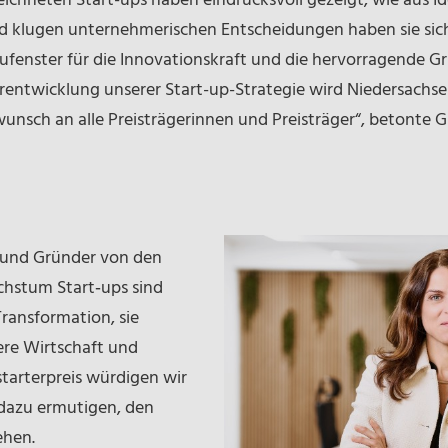
ichneten Start-ups haben eindrucksvoll gezeigt, wie aus I
d klugen unternehmerischen Entscheidungen haben sie sich
haufenster für die Innovationskraft und die hervorragende 
rentwicklung unserer Start-up-Strategie wird Niedersachsen
unsch an alle Preisträgerinnen und Preisträger“, betonte 
 und Gründer von den
chstum Start‑ups sind
ransformation, sie
ere Wirtschaft und
starterpreis würdigen wir
 dazu ermutigen, den
ehen.