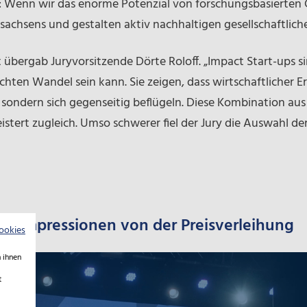
: Wenn wir das enorme Potenzial von forschungsbasierten
achsens und gestalten aktiv nachhaltigen gesellschaftlichen
t übergab Juryvorsitzende Dörte Roloff. „Impact Start-ups s
ten Wandel sein kann. Sie zeigen, dass wirtschaftlicher Erf
sondern sich gegenseitig beflügeln. Diese Kombination aus
tert zugleich. Umso schwerer fiel der Jury die Auswahl der 
 - Impressionen von der Preisverleihung
ookies
 ihnen
t