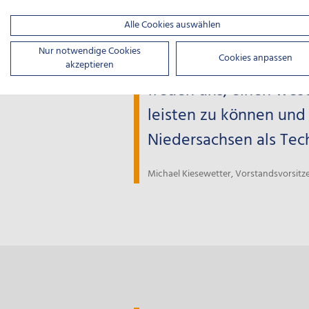
„Das aussichtsreiche
Alle Cookies auswählen
wie die Kosmetik-, die
Nur notwendige Cookies
Cookies anpassen
zu gestalten – und da
akzeptieren
freuen uns, einen wes
leisten zu können und 
Niedersachsen als Tech
Michael Kiesewetter, Vorstandsvorsit