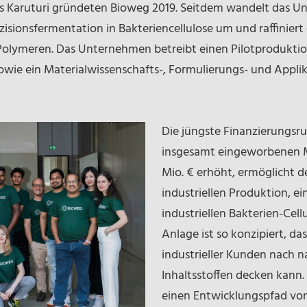
as Karuturi gründeten Bioweg 2019. Seitdem wandelt das
zisionsfermentation in Bakteriencellulose um und raffinier
n Polymeren. Das Unternehmen betreibt einen Pilotprodukt
sowie ein Materialwissenschafts-, Formulierungs- und Appl
Die jüngste Finanzierungsru
insgesamt eingeworbenen M
Mio. € erhöht, ermöglicht de
industriellen Produktion, ei
industriellen Bakterien-Cel
Anlage ist so konzipiert, d
industrieller Kunden nach n
Inhaltsstoffen decken kann.
einen Entwicklungspfad von