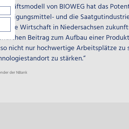
 Geschäftsmodell von BIOWEG hat das Poten
 Reinigungsmittel- und die Saatgutindustrie
bei die Wirtschaft in Niedersachsen zukunft
entlichen Beitrag zum Aufbau einer Produk
so nicht nur hochwertige Arbeitsplätze zu 
nologiestandort zu stärken.“
zender der NBank