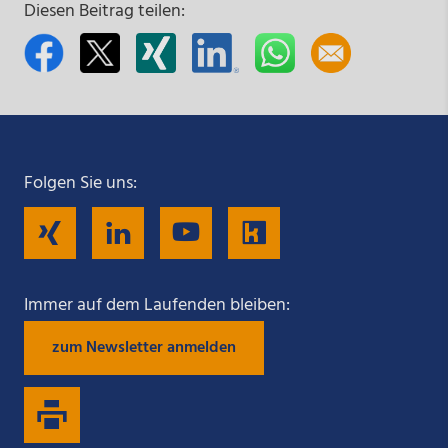
Diesen Beitrag teilen:
Folgen Sie uns:
Folgen
Folgen
Folgen
Folgen
Sie
Sie
Sie
Sie
Immer auf dem Laufenden bleiben:
zum Newsletter anmelden
uns
uns
uns
uns
auf
auf
auf
auf