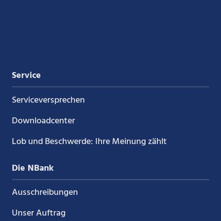
Xing
LinkedIn
YouTube
Kununu
Service
Service­versprechen
Downloadcenter
Lob und Beschwerde: Ihre Meinung zählt
Die NBank
Ausschreibungen
Unser Auftrag