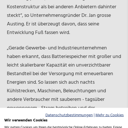
Kostenstruktur als bei anderen Anbietern dahinter
steckt“, so Unternehmensgründer Dr. Jan grosse
Austing. Er ist überzeugt davon, dass seine
Entwicklung Fuß fassen wird.
„Gerade Gewerbe- und Industrieunternehmen
haben erkannt, dass Batteriespeicher mit großer und
leicht skalierbarer Kapazität ein unverzichtbarer
Bestandteil bei der Versorgung mit erneuerbaren
Energien sind. So lassen sich auch nachts
Kühlstrecken, Maschinen, Beleuchtungen und
andere Verbraucher mit sauberem - tagsüber
gewonnenem - Strom betreiben und der
Datenschutzbestimmungen
|
Mehr zu Cookies
Eigenverbrauch großer Photovoltaik-Anlagen
Wir verwenden Cookies
maximieren.“
Wir nutzen Cookies um Ihnen die bestmögliche Online-Erfahrung zu bieten. Einige