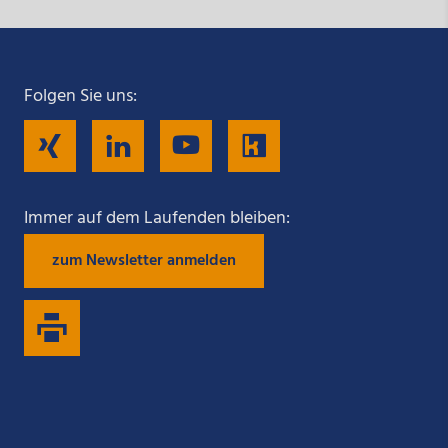
Folgen Sie uns:
Folgen
Folgen
Folgen
Folgen
Sie
Sie
Sie
Sie
Immer auf dem Laufenden bleiben:
zum Newsletter anmelden
uns
uns
uns
uns
auf
auf
auf
auf
Xing
LinkedIn
YouTube
Kununu