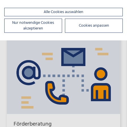
Wir sind für Sie da
Alle Cookies auswählen
Nur notwendige Cookies
Cookies anpassen
montags bis freitags von 08:00 bis 17:00 Uhr
akzeptieren
Förderberatung