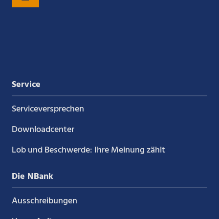
auf
auf
auf
auf
Xing
LinkedIn
YouTube
Kununu
Service
Service­versprechen
Downloadcenter
Lob und Beschwerde: Ihre Meinung zählt
Die NBank
Ausschreibungen