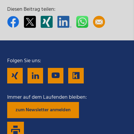
Diesen Beitrag teilen:
Folgen Sie uns:
Folgen
Folgen
Folgen
Folgen
Sie
Sie
Sie
Sie
Immer auf dem Laufenden bleiben:
zum Newsletter anmelden
uns
uns
uns
uns