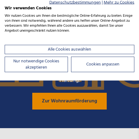
Datenschutzbestimmungen
|
Mehr zu Cookies
Wir verwenden Cookies
Wir nutzen Cookies um Ihnen die bestmögliche Online-Erfahrung zu bieten. Einige
von ihnen sind notwendig, während andere uns helfen unser Online-Angebot zu
Wohnraumförderung
verbessern. Wir empfehlen Ihnen alle Cookies auszuwählen, damit Sie unser
Angebot uneingeschränkt nutzen können.
Die neue Wohnraumförderung der NBank mit vielen
Alle Cookies auswählen
Vorteilen für diejenigen, die bezahlbaren Wohnraum
schaffen und Menschen ein neues Zuhause bieten.
Nur notwendige Cookies
Cookies anpassen
akzeptieren
Wir beraten Sie rund um Ihre Investition mit
Haltung.
Zur Wohnraumförderung