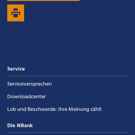
auf
auf
auf
auf
Xing
LinkedIn
YouTube
Kununu
Service
Service­versprechen
Downloadcenter
Lob und Beschwerde: Ihre Meinung zählt
Die NBank