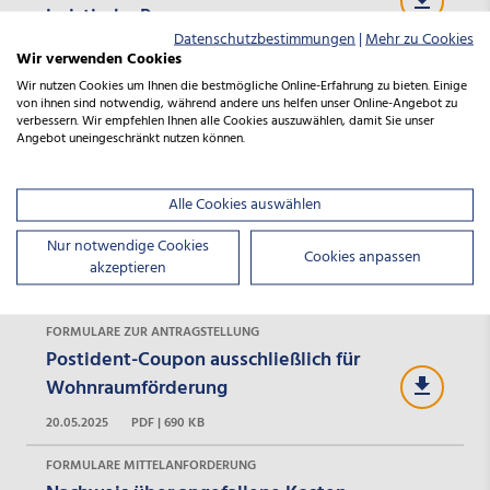
juristische Personen
Datenschutzbestimmungen
|
Mehr zu Cookies
20.05.2025
PDF | 248 KB
Wir verwenden Cookies
Wir nutzen Cookies um Ihnen die bestmögliche Online-Erfahrung zu bieten. Einige
FORMULARE ZUR ANTRAGSTELLUNG
von ihnen sind notwendig, während andere uns helfen unser Online-Angebot zu
Kosten-Finanzierungsaufteilung (04/26)
verbessern. Wir empfehlen Ihnen alle Cookies auszuwählen, damit Sie unser
Angebot uneingeschränkt nutzen können.
10.04.2026
XLSX | 49 KB
FORMULARE ZUR ANTRAGSTELLUNG
Alle Cookies auswählen
Vordruck unterjährige
Nur notwendige Cookies
Unternehmensinformationen
Cookies anpassen
akzeptieren
05.12.2024
DOCX | 13 KB
FORMULARE ZUR ANTRAGSTELLUNG
Postident-Coupon ausschließlich für
Wohnraumförderung
20.05.2025
PDF | 690 KB
FORMULARE MITTELANFORDERUNG