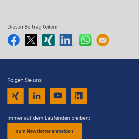
Diesen Beitrag teilen:
Folgen Sie uns:
Folgen
Folgen
Folgen
Folgen
Sie
Sie
Sie
Sie
Immer auf dem Laufenden bleiben:
zum Newsletter anmelden
uns
uns
uns
uns