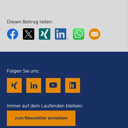
Diesen Beitrag teilen:
Folgen Sie uns:
Folgen
Folgen
Folgen
Folgen
Sie
Sie
Sie
Sie
Immer auf dem Laufenden bleiben:
zum Newsletter anmelden
uns
uns
uns
uns