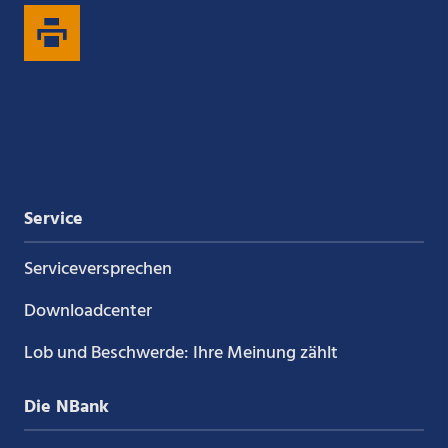
auf
auf
auf
auf
Xing
LinkedIn
YouTube
Kununu
Service
Service­versprechen
Downloadcenter
Lob und Beschwerde: Ihre Meinung zählt
Die NBank