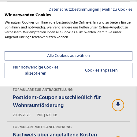
FORMULARE ZUR ANTRAGSTELLUNG
Datenschutzbestimmungen
|
Mehr zu Cookies
Vordruck. 1006a Pflichtangaben gem.
Wir verwenden Cookies
Geldwäschegesetz/Abgabenordnung -
Wir nutzen Cookies um Ihnen die bestmögliche Online-Erfahrung zu bieten. Einige
von ihnen sind notwendig, während andere uns helfen unser Online-Angebot zu
juristische Personen
verbessern. Wir empfehlen Ihnen alle Cookies auszuwählen, damit Sie unser
Angebot uneingeschränkt nutzen können.
20.05.2025
PDF | 248 KB
FORMULARE ZUR ANTRAGSTELLUNG
Alle Cookies auswählen
Vordruck unterjährige
Nur notwendige Cookies
Unternehmensinformationen
Cookies anpassen
akzeptieren
05.12.2024
DOCX | 13 KB
FORMULARE ZUR ANTRAGSTELLUNG
Postident-Coupon ausschließlich für
Wohnraumförderung
20.05.2025
PDF | 690 KB
FORMULARE MITTELANFORDERUNG
Nachweis über angefallene Kosten