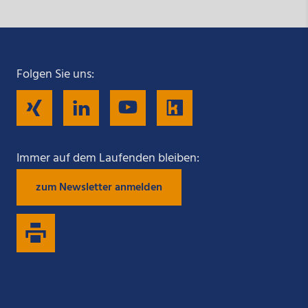
Folgen Sie uns:
Folgen
Folgen
Folgen
Folgen
Sie
Sie
Sie
Sie
Immer auf dem Laufenden bleiben:
zum Newsletter anmelden
uns
uns
uns
uns
auf
auf
auf
auf
Xing
LinkedIn
YouTube
Kununu