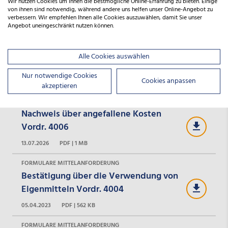
Wir nutzen Cookies um Ihnen die bestmögliche Online-Erfahrung zu bieten. Einige
20.05.2025
PDF | 248 KB
von ihnen sind notwendig, während andere uns helfen unser Online-Angebot zu
verbessern. Wir empfehlen Ihnen alle Cookies auszuwählen, damit Sie unser
Angebot uneingeschränkt nutzen können.
FORMULARE ZUR ANTRAGSTELLUNG
Vordruck 1005a Pflichtangaben gem.
Geldwäschegesetz/Abgabenordnung -
Alle Cookies auswählen
natürliche Personen
Nur notwendige Cookies
Cookies anpassen
20.05.2025
PDF | 356 KB
akzeptieren
FORMULARE MITTELANFORDERUNG
Nachweis über angefallene Kosten
Vordr. 4006
13.07.2026
PDF | 1 MB
FORMULARE MITTELANFORDERUNG
Bestätigung über die Verwendung von
Eigenmitteln Vordr. 4004
05.04.2023
PDF | 562 KB
FORMULARE MITTELANFORDERUNG