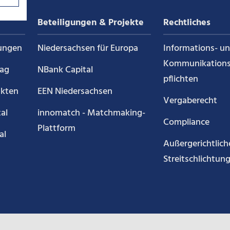
auf
auf
auf
Beteiligungen & Projekte
Rechtliches
g
LinkedIn
YouTube
Kununu
ungen
Niedersachsen für Europa
Informations- u
Kommunikations
rag
NBank Capital
pflichten
akten
EEN Niedersachsen
Vergaberecht
al
innomatch - Matchmaking-
Compliance
Plattform
al
Außergerichtlich
Streitschlichtun