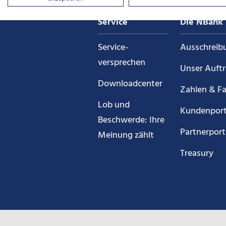
auf
Service
Die NBank
Xin
Service­
Ausschreib
versprechen
Unser Auft
Downloadcenter
Zahlen & F
Lob und
Kundenport
Beschwerde: Ihre
Partnerport
Meinung zählt
Treasury