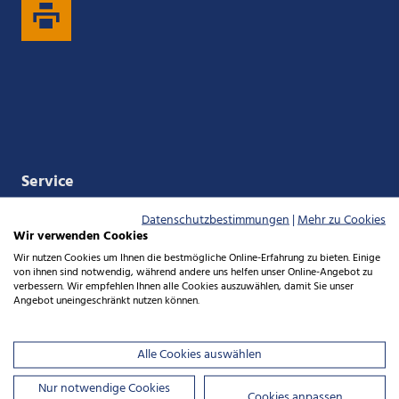
auf
auf
auf
auf
Xing
LinkedIn
YouTube
Kununu
Service
Datenschutzbestimmungen
|
Mehr zu Cookies
Service­versprechen
Wir verwenden Cookies
Wir nutzen Cookies um Ihnen die bestmögliche Online-Erfahrung zu bieten. Einige
Downloadcenter
von ihnen sind notwendig, während andere uns helfen unser Online-Angebot zu
verbessern. Wir empfehlen Ihnen alle Cookies auszuwählen, damit Sie unser
Lob und Beschwerde: Ihre Meinung zählt
Angebot uneingeschränkt nutzen können.
Die NBank
Alle Cookies auswählen
Nur notwendige Cookies
Ausschreibungen
Cookies anpassen