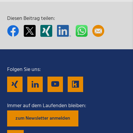
Diesen Beitrag teilen:
Folgen Sie uns:
Folgen
Folgen
Folgen
Folgen
Sie
Sie
Sie
Sie
Immer auf dem Laufenden bleiben:
zum Newsletter anmelden
uns
uns
uns
uns