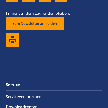
Sie
Sie
Sie
Sie
Immer auf dem Laufenden bleiben:
zum Newsletter anmelden
uns
uns
uns
uns
auf
auf
auf
auf
Xing
LinkedIn
YouTube
Kununu
Service
Service­versprechen
Downloadcenter