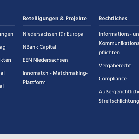
auf
auf
auf
Beteiligungen & Projekte
Rechtliches
g
LinkedIn
YouTube
Kununu
ungen
Niedersachsen für Europa
Informations- u
Kommunikations
rag
NBank Capital
pflichten
akten
EEN Niedersachsen
Vergaberecht
al
innomatch - Matchmaking-
Compliance
Plattform
al
Außergerichtlich
Streitschlichtun