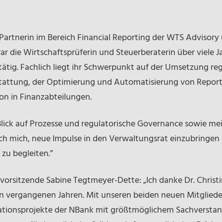
s Partnerin im Bereich Financial Reporting der WTS Advisor
die Wirtschaftsprüferin und Steuerberaterin über viele J
tätig. Fachlich liegt ihr Schwerpunkt auf der Umsetzung re
tattung, der Optimierung und Automatisierung von Report
ion in Finanzabteilungen.
Blick auf Prozesse und regulatorische Governance sowie mei
ich mich, neue Impulse in den Verwaltungsrat einzubringe
 zu begleiten.”
svorsitzende Sabine Tegtmeyer-Dette: „Ich danke Dr. Chri
en vergangenen Jahren. Mit unseren beiden neuen Mitgliedern
ionsprojekte der NBank mit größtmöglichem Sachverstand 