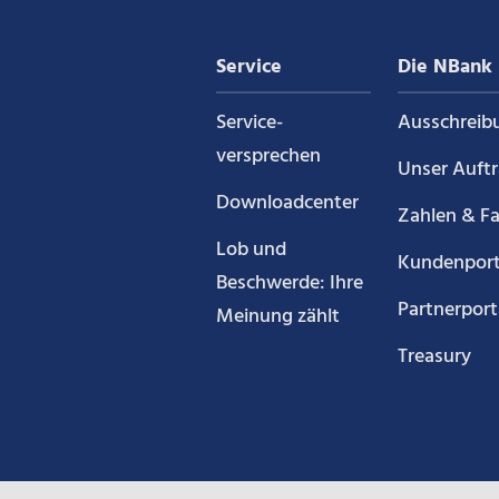
auf
Service
Die NBank
Xin
Service­
Ausschreib
versprechen
Unser Auft
Downloadcenter
Zahlen & F
Lob und
Kundenport
Beschwerde: Ihre
Partnerport
Meinung zählt
Treasury