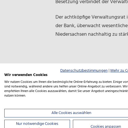
Besetzung verbindet der Verwaltun
Der achtköpfige Verwaltungsrat i
der Bank, überwacht wesentliche 
Niedersachsen nachhaltig zu stär
Downloads
Datenschutzbestimmungen
|
Mehr zu C
Wir verwenden Cookies
Wir nutzen Cookies um Ihnen die bestmögliche Online-Erfahrung zu bieten. Einige von
sind notwendig, während andere uns helfen unser Online-Angebot zu verbessern. Wir
PRESSEINFORMATIONEN
empfehlen Ihnen alle Cookies auszuwählen, damit Sie unser Angebot uneingeschränk
Presseinformation vom 07.07
nutzen können.
07.07.2026
PDF | 197 KB
Alle Cookies auswählen
Nur notwendige Cookies
Cookies anpassen