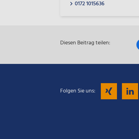
0172 1015636
Diesen Beitrag teilen:
Fol
Folgen Sie uns:
Sie
uns