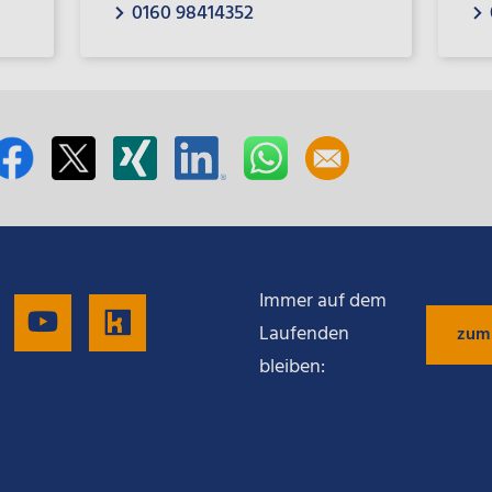
0160 98414352
Immer auf dem
gen
Folgen
Folgen
Folgen
Laufenden
zum
bleiben:
Sie
Sie
Sie
uns
uns
uns