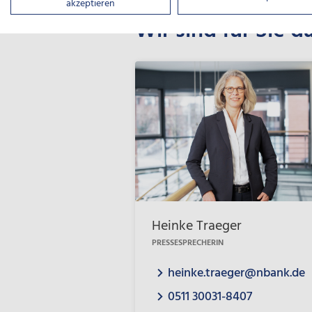
akzeptieren
Wir sind für Sie d
Heinke Traeger
PRESSESPRECHERIN
heinke.traeger@nbank.de
0511 30031-8407