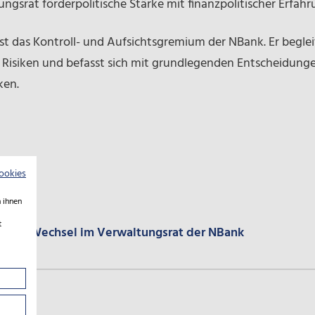
gsrat förderpolitische Stärke mit finanzpolitischer Erfahr
st das Kontroll- und Aufsichtsgremium der NBank. Er beglei
Risiken und befasst sich mit grundlegenden Entscheidungen
ken.
ookies
 ihnen
t
.2026: Wechsel im Verwaltungsrat der NBank