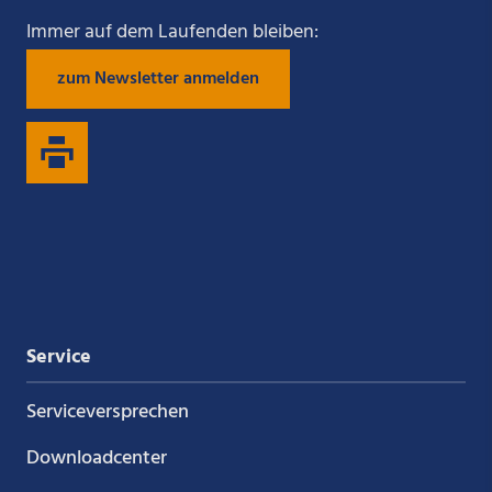
Sie
Sie
Sie
Sie
Immer auf dem Laufenden bleiben:
zum Newsletter anmelden
uns
uns
uns
uns
auf
auf
auf
auf
Xing
LinkedIn
YouTube
Kununu
Service
Service­versprechen
Downloadcenter