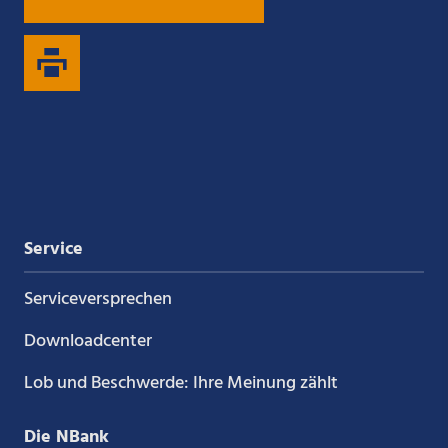
uns
uns
uns
uns
auf
auf
auf
auf
Xing
LinkedIn
YouTube
Kununu
Service
Service­versprechen
Downloadcenter
Lob und Beschwerde: Ihre Meinung zählt
Die NBank