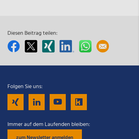
Diesen Beitrag teilen:
Folgen Sie uns:
Folgen
Folgen
Folgen
Folgen
Sie
Sie
Sie
Sie
Immer auf dem Laufenden bleiben:
zum Newsletter anmelden