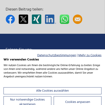
Diesen Beitrag teilen:
Folgen Sie uns:
Datenschutzbestimmungen
|
Mehr zu Cookies
Folgen
Folgen
Folgen
Folgen
Wir verwenden Cookies
Wir nutzen Cookies um Ihnen die bestmögliche Online-Erfahrung zu bieten. Einige
von ihnen sind notwendig, während andere uns helfen unser Online-Angebot zu
Sie
Sie
Sie
Sie
verbessern. Wir empfehlen Ihnen alle Cookies auszuwählen, damit Sie unser
Angebot uneingeschränkt nutzen können.
Immer auf dem Laufenden bleiben:
zum Newsletter anmelden
uns
uns
uns
uns
Alle Cookies auswählen
Nur notwendige Cookies
Cookies anpassen
akzeptieren