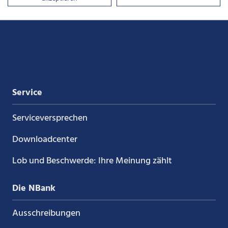
auf
auf
auf
auf
Xing
LinkedIn
YouTube
Kununu
Service
Service­versprechen
Downloadcenter
Lob und Beschwerde: Ihre Meinung zählt
Die NBank
Ausschreibungen