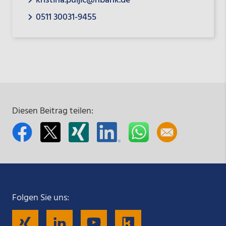
kristina.puljic@nbank.de
0511 30031-9455
Diesen Beitrag teilen:
Folgen Sie uns:
Folgen
Folgen
Folgen
Folgen