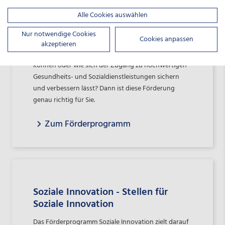
Herausforderungen löst sowie lokale und regionale
Alle Cookies auswählen
Bedarfe deckt? Sie haben ein überzeugendes
Handlungskonzept, wie Unternehmen und
Nur notwendige Cookies
Cookies anpassen
Arbeitskräfte besser an die gesellschaftlichen und
akzeptieren
demografischen Veränderungen angepasst werden
können oder wie sich der Zugang zu hochwertigen
Gesundheits- und Sozialdienstleistungen sichern
und verbessern lässt? Dann ist diese Förderung
genau richtig für Sie.
Zum Förderprogramm
Soziale Innovation - Stellen für
Soziale Innovation
Das Förderprogramm Soziale Innovation zielt darauf