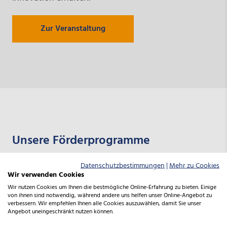
Zur Veranstaltung
Unsere Förderprogramme
Datenschutzbestimmungen
|
Mehr zu Cookies
Wir verwenden Cookies
Wir nutzen Cookies um Ihnen die bestmögliche Online-Erfahrung zu bieten. Einige
Soziale Innovation - Projekte
von ihnen sind notwendig, während andere uns helfen unser Online-Angebot zu
verbessern. Wir empfehlen Ihnen alle Cookies auszuwählen, damit Sie unser
Sie planen ein innovatives, übertragbares Projekt,
Angebot uneingeschränkt nutzen können.
das durch neue und verbesserte Ansätze soziale