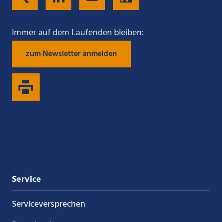
Sie
Sie
Sie
Sie
Immer auf dem Laufenden bleiben:
zum Newsletter anmelden
uns
uns
uns
uns
auf
auf
auf
auf
Xing
LinkedIn
YouTube
Kununu
Service
Service­versprechen