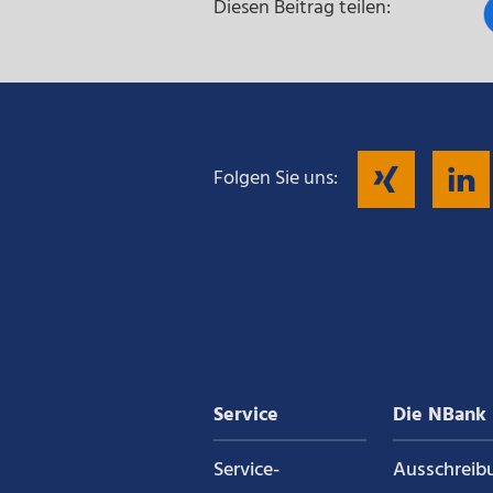
Diesen Beitrag teilen:
Fol
Folgen Sie uns:
Sie
uns
auf
Service
Die NBank
Xin
Service­
Ausschreib