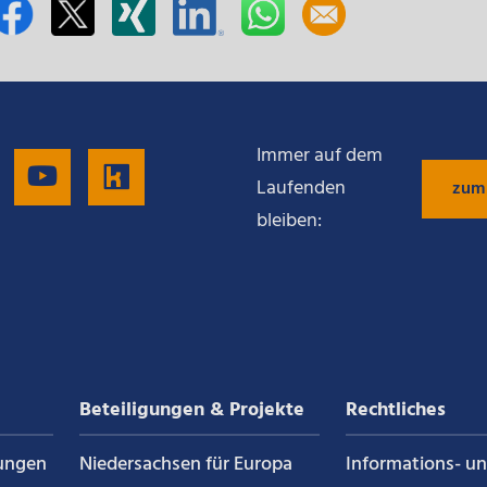
Immer auf dem
gen
Folgen
Folgen
Folgen
Laufenden
zum
bleiben:
Sie
Sie
Sie
uns
uns
uns
auf
auf
auf
Beteiligungen & Projekte
Rechtliches
g
LinkedIn
YouTube
Kununu
ungen
Niedersachsen für Europa
Informations- u