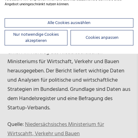
Angebot uneingeschränkt nutzen können.
Über den Niedersächsischen Startup Monitor: Der
Alle Cookies auswählen
Niedersächsische Startup Monitor wird jährlich von
der Startup-Initiative bei Niedersachsen.next und
Nur notwendige Cookies
Cookies anpassen
akzeptieren
der NBank in Zusammenarbeit mit Startupdetector
GmbH im Auftrag des Niedersächsischen
Ministeriums für Wirtschaft, Verkehr und Bauen
herausgegeben. Der Bericht liefert wichtige Daten
und Analysen für politische und wirtschaftliche
Strategien im Bundesland. Grundlage sind Daten aus
dem Handelsregister und eine Befragung des
Startup-Verbands.
Quelle:
Niedersächsisches Ministerium für
Wirtscahft, Verkehr und Bauen