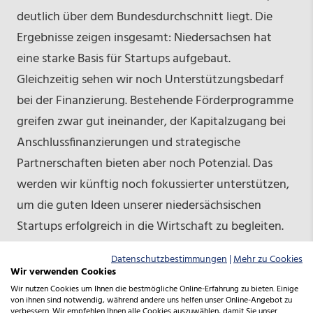
deutlich über dem Bundesdurchschnitt liegt. Die
Ergebnisse zeigen insgesamt: Niedersachsen hat
eine starke Basis für Startups aufgebaut.
Gleichzeitig sehen wir noch Unterstützungsbedarf
bei der Finanzierung. Bestehende Förderprogramme
greifen zwar gut ineinander, der Kapitalzugang bei
Anschlussfinanzierungen und strategische
Partnerschaften bieten aber noch Potenzial. Das
werden wir künftig noch fokussierter unterstützen,
um die guten Ideen unserer niedersächsischen
Startups erfolgreich in die Wirtschaft zu begleiten.
Bei Finanzierungen hat Deutschland insgesamt
Datenschutzbestimmungen
|
Mehr zu Cookies
Nachholbedarf. Daher sollte die Bundesregierung
Wir verwenden Cookies
ihre Start-up- und Scale-up-Strategie mit
Wir nutzen Cookies um Ihnen die bestmögliche Online-Erfahrung zu bieten. Einige
von ihnen sind notwendig, während andere uns helfen unser Online-Angebot zu
entsprechenden Maßnahmen zügig veröffentlichen.“
verbessern. Wir empfehlen Ihnen alle Cookies auszuwählen, damit Sie unser