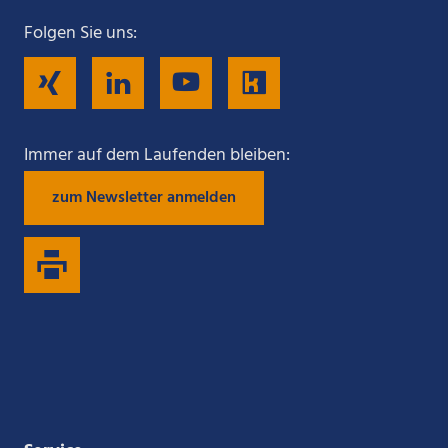
Folgen Sie uns:
Folgen
Folgen
Folgen
Folgen
Sie
Sie
Sie
Sie
Immer auf dem Laufenden bleiben:
zum Newsletter anmelden
uns
uns
uns
uns
auf
auf
auf
auf
Xing
LinkedIn
YouTube
Kununu