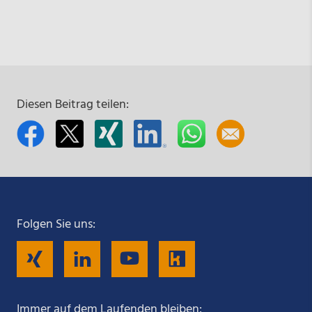
Diesen Beitrag teilen:
Folgen Sie uns:
Folgen
Folgen
Folgen
Folgen
Sie
Sie
Sie
Sie
Immer auf dem Laufenden bleiben: