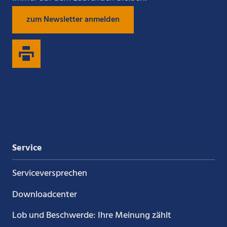
zum Newsletter anmelden
uns
uns
uns
uns
auf
auf
auf
auf
Xing
LinkedIn
YouTube
Kununu
Service
Service­versprechen
Downloadcenter
Lob und Beschwerde: Ihre Meinung zählt