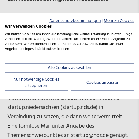
www.entrepreneurship-hub.org
Datenschutzbestimmungen
|
Mehr zu Cookies
https://lifescience-valley.de/
Wir verwenden Cookies
https://www.digit-research.de
Wir nutzen Cookies um Ihnen die bestmögliche Online-Erfahrung zu bieten. Einige
von ihnen sind notwendig, während andere uns helfen unser Online-Angebot zu
https://biodigit.de/high-tech-inkubator/
verbessern. Wir empfehlen Ihnen alle Cookies auszuwählen, damit Sie unser
Angebot uneingeschränkt nutzen können.
https://hti.qvls.de
https://smint-hannover.de
Alle Cookies auswählen
www.seedhouse.de/growhouse
Nur notwendige Cookies
www.hti-oldenburg.de
Cookies anpassen
akzeptieren
Interessierte können sich auch mit der Initiative
startup.niedersachsen (startup.nds.de) in
Verbindung zu setzen, die dann weitervermittelt.
Eine formlose Mail unter Angabe des
Themenschwerpunktes an startup@nds.de genügt.