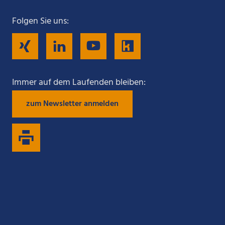
Folgen Sie uns:
Folgen
Folgen
Folgen
Folgen
Sie
Sie
Sie
Sie
Immer auf dem Laufenden bleiben:
zum Newsletter anmelden
uns
uns
uns
uns
auf
auf
auf
auf
Xing
LinkedIn
YouTube
Kununu