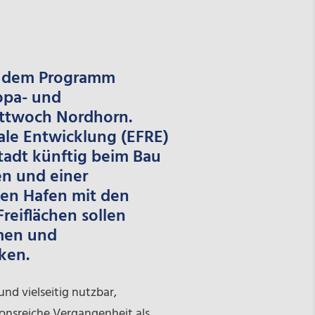
us dem Programm
opa- und
ittwoch Nordhorn.
ale Entwicklung (EFRE)
tadt künftig beim Bau
n und einer
den Hafen mit den
eiflächen sollen
umen und
ken.
nd vielseitig nutzbar,
ionsreiche Vergangenheit als