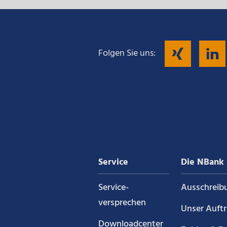
Fol
Folgen Sie uns:
Sie
uns
auf
Service
Die NBank
Xin
Service­
Ausschreib
versprechen
Unser Auft
Downloadcenter