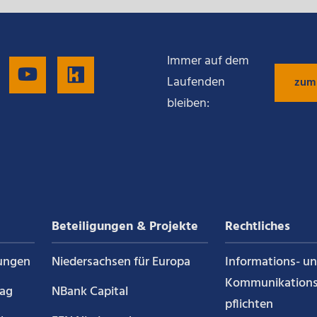
Immer auf dem
gen
Folgen
Folgen
Folgen
Laufenden
zum
bleiben:
Sie
Sie
Sie
uns
uns
uns
auf
auf
auf
Beteiligungen & Projekte
Rechtliches
g
LinkedIn
YouTube
Kununu
ungen
Niedersachsen für Europa
Informations- u
Kommunikations
rag
NBank Capital
pflichten