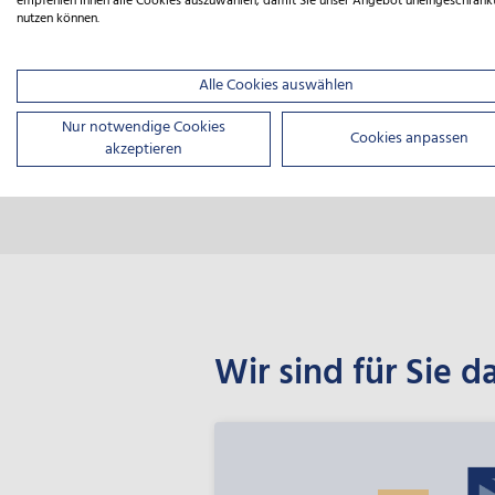
empfehlen Ihnen alle Cookies auszuwählen, damit Sie unser Angebot uneingeschränk
nutzen können.
Resiliente Innens
Alle Cookies auswählen
Weitere Informationen erhalten S
Nur notwendige Cookies
Förderprogrammseite der NBank
Cookies anpassen
akzeptieren
Wir sind für Sie d