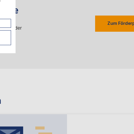
t
tädte
Zum Förder
ie auf der
a