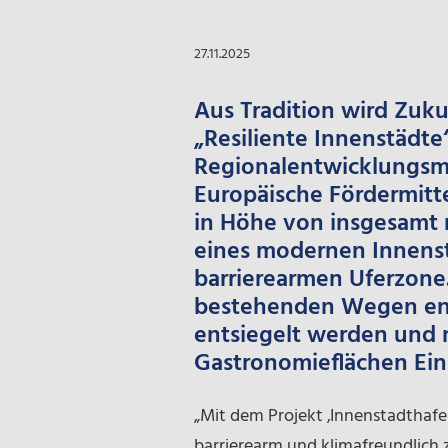
27.11.2025
Aus Tradition wird Zuk
„Resiliente Innenstädt
Regionalentwicklungsmi
Europäische Fördermitt
in Höhe von insgesamt r
eines modernen Innens
barrierearmen Uferzone
bestehenden Wegen entl
entsiegelt werden und 
Gastronomieflächen Ein
„Mit dem Projekt ‚Innenstadthafen
barrierearm und klimafreundlich z