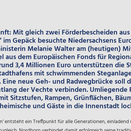
unft: Mit gleich zwei Förderbescheiden a
e“ im Gepäck besuchte Niedersachsens Eur
nisterin Melanie Walter am (heutigen) M
el aus dem Europäischen Fonds für Region
und 3,4 Millionen Euro unterstützen die S
tadthafens mit schwimmenden Steganlage
. Eine neue Geh- und Radwegbrücke soll 
ang der Vechte verbinden. Umliegende Fr
mit Sitzstufen, Rampen, Grünflächen, Bä
heimische und Gäste in die Innenstadt loc
‘ entsteht ein Treffpunkt für alle Generationen, einladend u
ugleich. Nordhorn verbindet damit erfolgreich seine tradit