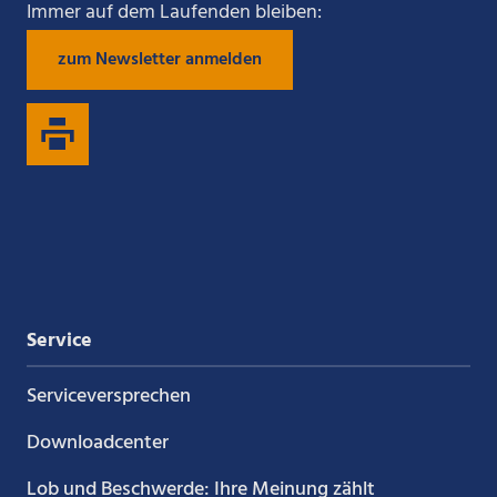
Sie
Sie
Sie
Sie
Immer auf dem Laufenden bleiben:
zum Newsletter anmelden
uns
uns
uns
uns
auf
auf
auf
auf
Xing
LinkedIn
YouTube
Kununu
Service
Service­versprechen
Downloadcenter
Lob und Beschwerde: Ihre Meinung zählt