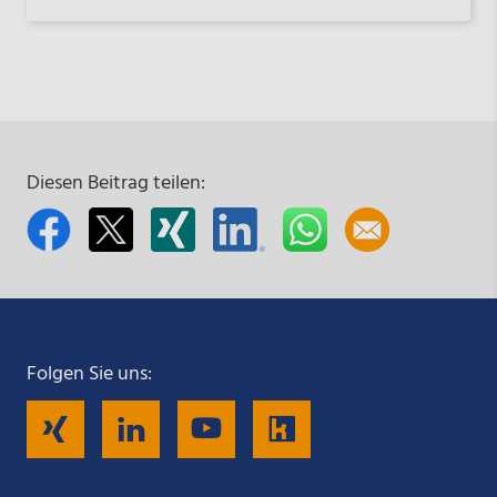
Diesen Beitrag teilen:
Folgen Sie uns:
Folgen
Folgen
Folgen
Folgen