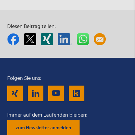
Diesen Beitrag teilen:
Folgen Sie uns:
Folgen
Folgen
Folgen
Folgen
Sie
Sie
Sie
Sie
Immer auf dem Laufenden bleiben:
zum Newsletter anmelden
uns
uns
uns
uns