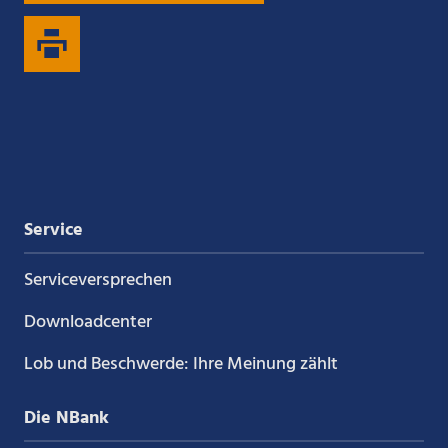
auf
auf
auf
auf
Xing
LinkedIn
YouTube
Kununu
Service
Service­versprechen
Downloadcenter
Lob und Beschwerde: Ihre Meinung zählt
Die NBank