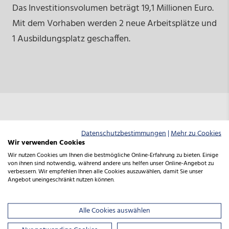
Das Investitionsvolumen beträgt 19,1 Millionen Euro.
Mit dem Vorhaben werden 2 neue Arbeitsplätze und
1 Ausbildungsplatz geschaffen.
Datenschutzbestimmungen
|
Mehr zu Cookies
Wir verwenden Cookies
Wir nutzen Cookies um Ihnen die bestmögliche Online-Erfahrung zu bieten. Einige
Die GRW ist das wichtigste regionale
von ihnen sind notwendig, während andere uns helfen unser Online-Angebot zu
verbessern. Wir empfehlen Ihnen alle Cookies auszuwählen, damit Sie unser
Investitionsförderprogramm in Deutschland. Ziel ist
Angebot uneingeschränkt nutzen können.
es, die Wettbewerbsfähigkeit von Unternehmen zu
stärken, neue Arbeitsplätze zu schaffen und die
Alle Cookies auswählen
wirtschaftliche Entwicklung insbesondere in