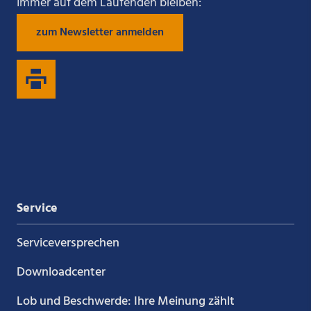
Immer auf dem Laufenden bleiben:
zum Newsletter anmelden
uns
uns
uns
uns
auf
auf
auf
auf
Xing
LinkedIn
YouTube
Kununu
Service
Service­versprechen
Downloadcenter
Lob und Beschwerde: Ihre Meinung zählt