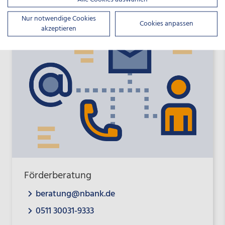
montags bis freitags von 08:00 bis 17:00 Uhr
Nur notwendige Cookies
Cookies anpassen
akzeptieren
Förderberatung
beratung@nbank.de
0511 30031-9333