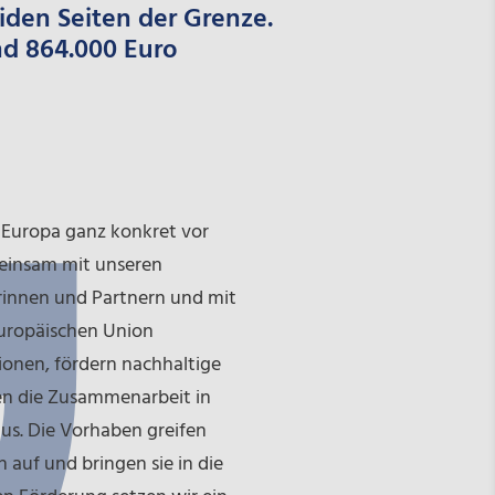
den Seiten der Grenze.
nd 864.000 Euro
s Europa ganz konkret vor
einsam mit unseren
rinnen und Partnern und mit
Europäischen Union
ionen, fördern nachhaltige
n die Zusammenarbeit in
us. Die Vorhaben greifen
auf und bringen sie in die