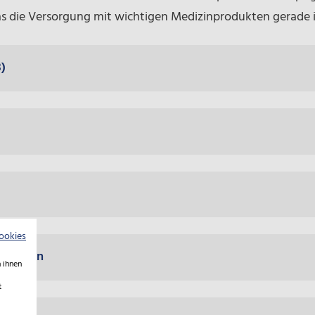
as die Versorgung mit wichtigen Medizinprodukten gerade in
)
ookies
hes Grün
 ihnen
t