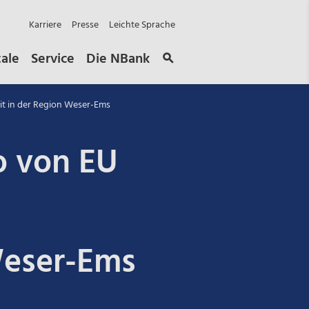
Karriere
Presse
Leichte Sprache
tale
Service
Die NBank
it in der Region Weser-Ems
ro von EU
Weser-Ems