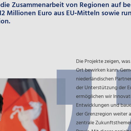
 die Zusammenarbeit von Regionen auf bei
12 Millionen Euro aus EU‑Mitteln sowie ru
ion.
Die Projekte zeigen, wa
Ort bewirken kann. Gem
niederländischen Partne
der Unterstützung der 
ermöglichen wir Innovat
Entwicklungen und baue
der Grenzregion weiter a
zentrale Zukunftsthemen 