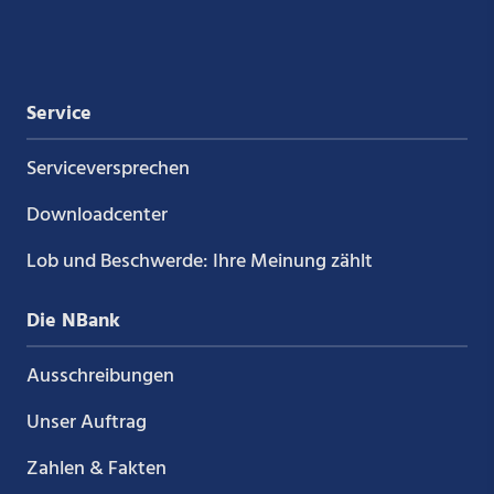
Xing
LinkedIn
YouTube
Kununu
Service
Service­versprechen
Downloadcenter
Lob und Beschwerde: Ihre Meinung zählt
Die NBank
Ausschreibungen
Unser Auftrag
Zahlen & Fakten