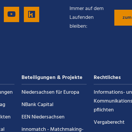
Immer auf dem
gen
Folgen
Folgen
Folgen
Laufenden
zum
bleiben:
Sie
Sie
Sie
uns
uns
uns
auf
auf
auf
Beteiligungen & Projekte
Rechtliches
g
LinkedIn
YouTube
Kununu
ungen
Niedersachsen für Europa
Informations- u
Kommunikations
rag
NBank Capital
pflichten
akten
EEN Niedersachsen
Vergaberecht
al
innomatch - Matchmaking-