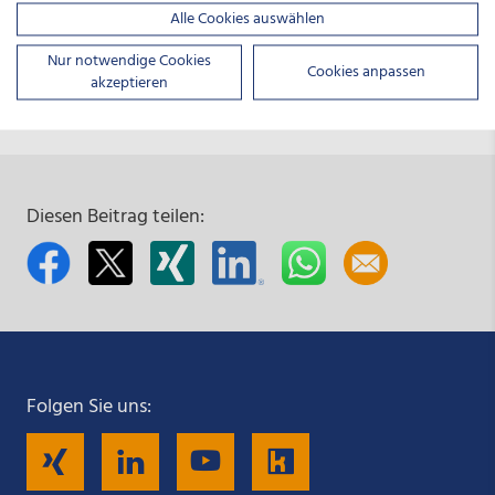
Interessierte finden alle Infos unter
www.startup-
Alle Cookies auswählen
impuls.de
Nur notwendige Cookies
Cookies anpassen
akzeptieren
Diesen Beitrag teilen:
Folgen Sie uns:
Folgen
Folgen
Folgen
Folgen