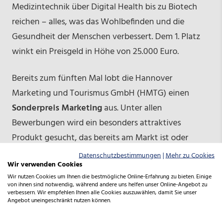
Medizintechnik über Digital Health bis zu Biotech
reichen – alles, was das Wohlbefinden und die
Gesundheit der Menschen verbessert. Dem 1. Platz
winkt ein Preisgeld in Höhe von 25.000 Euro.
Bereits zum fünften Mal lobt die Hannover
Marketing und Tourismus GmbH (HMTG) einen
Sonderpreis Marketing
aus. Unter allen
Bewerbungen wird ein besonders attraktives
Produkt gesucht, das bereits am Markt ist oder
unmittelbar vor dem Eintritt in den Markt steht. Die
Datenschutzbestimmungen
|
Mehr zu Cookies
Wir verwenden Cookies
HMTG stellt als Gewinn ein Marketingpaket im Wert
Wir nutzen Cookies um Ihnen die bestmögliche Online-Erfahrung zu bieten. Einige
von 5.000 Euro zur Verfügung, das individuell auf die
von ihnen sind notwendig, während andere uns helfen unser Online-Angebot zu
verbessern. Wir empfehlen Ihnen alle Cookies auszuwählen, damit Sie unser
Bedürfnisse zugeschnitten wird.
Angebot uneingeschränkt nutzen können.