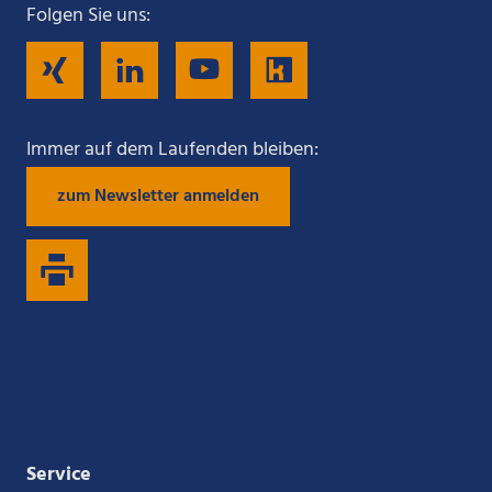
Folgen Sie uns:
Folgen
Folgen
Folgen
Folgen
Sie
Sie
Sie
Sie
Immer auf dem Laufenden bleiben:
zum Newsletter anmelden
uns
uns
uns
uns
auf
auf
auf
auf
Xing
LinkedIn
YouTube
Kununu
Service