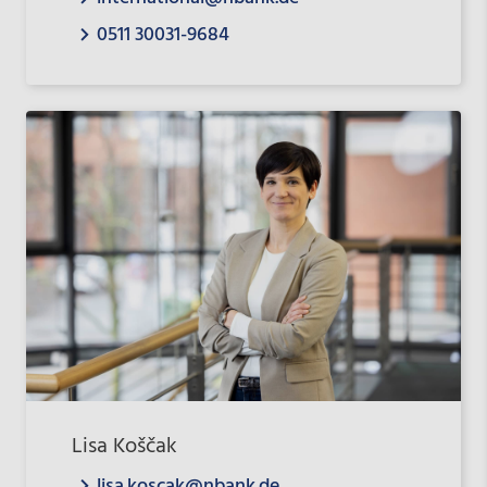
0511 30031-9684
Lisa Koščak
lisa.koscak@nbank.de