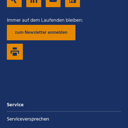
Sie
Sie
Sie
Sie
Immer auf dem Laufenden bleiben:
zum Newsletter anmelden
uns
uns
uns
uns
auf
auf
auf
auf
Xing
LinkedIn
YouTube
Kununu
Service
Service­versprechen