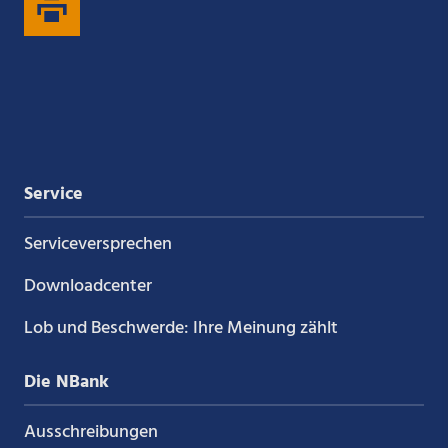
auf
auf
auf
auf
Xing
LinkedIn
YouTube
Kununu
Service
Service­versprechen
Downloadcenter
Lob und Beschwerde: Ihre Meinung zählt
Die NBank
Ausschreibungen