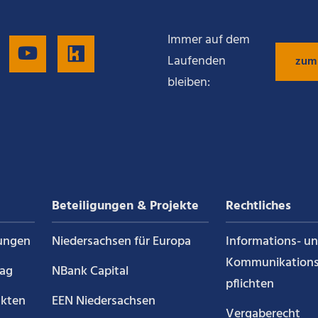
Immer auf dem
gen
Folgen
Folgen
Folgen
Laufenden
zum
bleiben:
Sie
Sie
Sie
uns
uns
uns
auf
auf
auf
Beteiligungen & Projekte
Rechtliches
g
LinkedIn
YouTube
Kununu
ungen
Niedersachsen für Europa
Informations- u
Kommunikations
rag
NBank Capital
pflichten
akten
EEN Niedersachsen
Vergaberecht