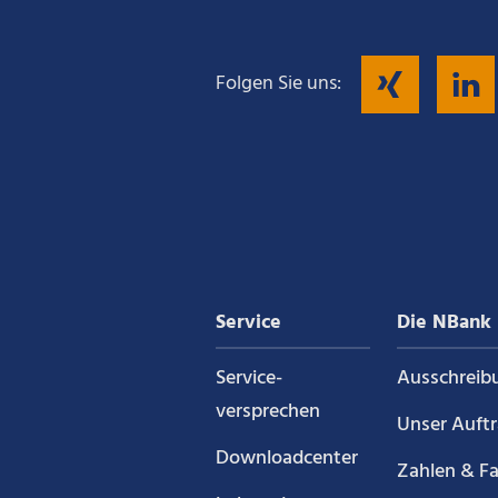
Fol
Folgen Sie uns:
Sie
uns
auf
Service
Die NBank
Xin
Service­
Ausschreib
versprechen
Unser Auft
Downloadcenter
Zahlen & F