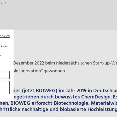
Bank
ookies
 ihnen
t
WEG im Dezember 2022 beim niedersächsischen Start-up-
ie „Soziale Innovation“ gewonnen.
hnologies (jetzt BIOWEG) im Jahr 2019 in Deutschla
men, angetrieben durch bewusstes ChemDesign. Es 
n. BIOWEG erforscht Biotechnologie, Materialwis
hrittliche nachhaltige und biobasierte Hochleistu