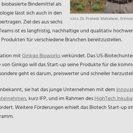
biobasierte Bindemittel als
logie lässt sich auch in den
v.l.n.r. Dr. Prateek Mahalwar, Srini
ertragen. Ziel des aus sechs
s ist es langfristig, nachhaltige und qualitativ hochwerti
n Produkten für verschiedene Branchen bereitzustellen.
ration mit
Ginkgo Bioworks
verkündet. Das US-Biotechunte
fe von Ginkgo will das Start-up seine Produkte für die komm
ondere geht es darum, preiswerter und schneller herzustel
unbekannt, sie hat das junge Unternehmen mit dem
Innova
Unternehmen
, kurz IFP, und im Rahmen des
HighTech Inkuba
ördert. Weitere Förderungen erhielt das Biotech Start-up 
gramm.