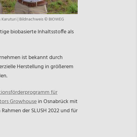
vas Karuturi | Bildnachweis © BIOWEG
ge biobasierte Inhaltsstoffe als
rnehmen ist bekannt durch
erzielle Herstellung in größerem
len.
tionsförderprogramm für
tors Growhouse
in Osnabrück mit
im Rahmen der SLUSH 2022 und für