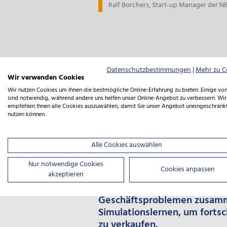
Ralf Borchers, Start-up Manager der N
Datenschutzbestimmungen
|
Mehr zu C
Wir verwenden Cookies
Wir nutzen Cookies um Ihnen die bestmögliche Online-Erfahrung zu bieten. Einige von
sind notwendig, während andere uns helfen unser Online-Angebot zu verbessern. Wir
empfehlen Ihnen alle Cookies auszuwählen, damit Sie unser Angebot uneingeschränk
nutzen können.
Für Ihr Engagement hat die BIO
den zweiten Platz in der Kategor
Alle Cookies auswählen
Hintergrund
Nur notwendige Cookies
Cookies anpassen
Gegründet als Cellulosic Tec
akzeptieren
zweckorientiertes Unterneh
Geschäftsproblemen zusamme
Simulationslernen, um fortsc
zu verkaufen.