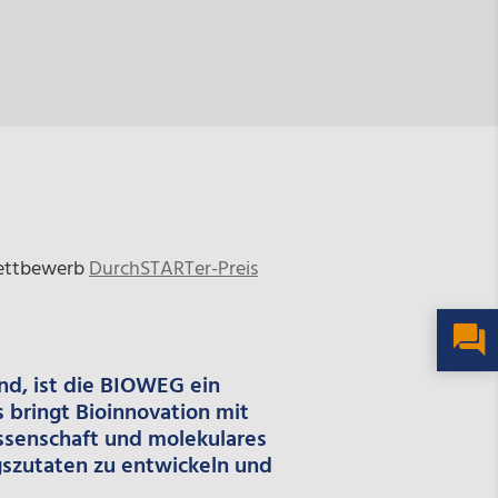
Wettbewerb
DurchSTARTer-Preis
nd, ist die BIOWEG ein
bringt Bioinnovation mit
senschaft und molekulares
ngszutaten zu entwickeln und