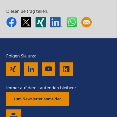
Diesen Beitrag teilen:
Folgen Sie uns:
Folgen
Folgen
Folgen
Folgen
Sie
Sie
Sie
Sie
Immer auf dem Laufenden bleiben:
zum Newsletter anmelden
uns
uns
uns
uns