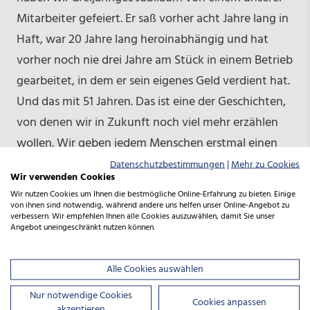
Mitarbeiter gefeiert. Er saß vorher acht Jahre lang in
Haft, war 20 Jahre lang heroinabhängig und hat
vorher noch nie drei Jahre am Stück in einem Betrieb
gearbeitet, in dem er sein eigenes Geld verdient hat.
Und das mit 51 Jahren. Das ist eine der Geschichten,
von denen wir in Zukunft noch viel mehr erzählen
wollen. Wir geben jedem Menschen erstmal einen
großen Vertrauensvorschuss – die Erfahrung lehrt
Datenschutzbestimmungen
|
Mehr zu Cookies
Wir verwenden Cookies
uns, das sich das auszahlt.
Wir nutzen Cookies um Ihnen die bestmögliche Online-Erfahrung zu bieten. Einige
von ihnen sind notwendig, während andere uns helfen unser Online-Angebot zu
verbessern. Wir empfehlen Ihnen alle Cookies auszuwählen, damit Sie unser
Welche Hürden gab es zu Beginn der Gründung?
Angebot uneingeschränkt nutzen können.
Zu Beginn war da eine große Skepsis. Die meisten
Alle Cookies auswählen
Start-ups aus dem Lebensmittelbereich produzieren
Nur notwendige Cookies
nicht selbst. Wie sind aber überzeugt: die
Cookies anpassen
akzeptieren