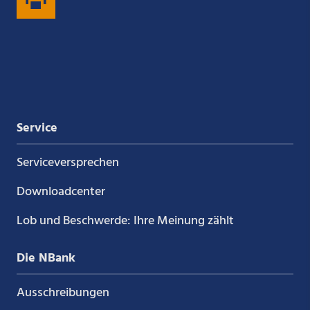
auf
auf
auf
auf
Xing
LinkedIn
YouTube
Kununu
Service
Service­versprechen
Downloadcenter
Lob und Beschwerde: Ihre Meinung zählt
Die NBank
Ausschreibungen