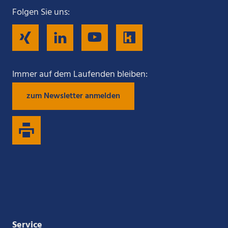
Folgen Sie uns:
Folgen
Folgen
Folgen
Folgen
Sie
Sie
Sie
Sie
Immer auf dem Laufenden bleiben:
zum Newsletter anmelden
uns
uns
uns
uns
auf
auf
auf
auf
Xing
LinkedIn
YouTube
Kununu
Service