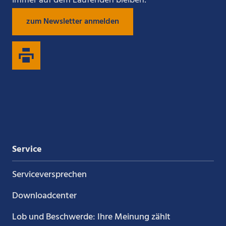
Immer auf dem Laufenden bleiben:
zum Newsletter anmelden
uns
uns
uns
uns
auf
auf
auf
auf
Xing
LinkedIn
YouTube
Kununu
Service
Service­versprechen
Downloadcenter
Lob und Beschwerde: Ihre Meinung zählt