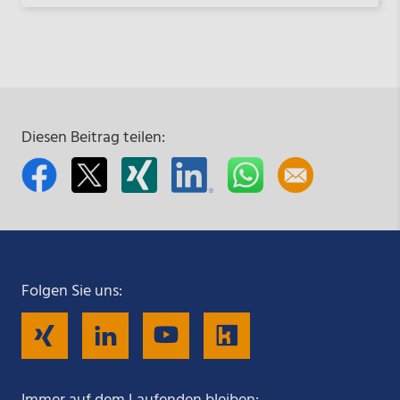
Diesen Beitrag teilen:
Folgen Sie uns:
Folgen
Folgen
Folgen
Folgen
Sie
Sie
Sie
Sie