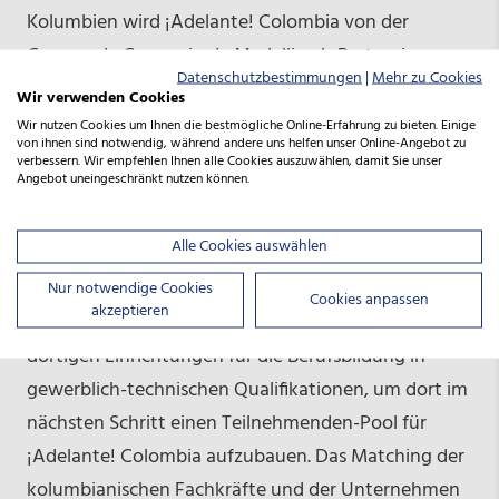
Kolumbien wird ¡Adelante! Colombia von der
Camara de Comercio de Medellin als Partnerin vor
Datenschutzbestimmungen
|
Mehr zu Cookies
Ort für die Ansprache und Rekrutierung der
Wir verwenden Cookies
Fachkräfte, die Visaverfahren und die
Wir nutzen Cookies um Ihnen die bestmögliche Online-Erfahrung zu bieten. Einige
von ihnen sind notwendig, während andere uns helfen unser Online-Angebot zu
Deutschförderung getragen. Alle künftigen
verbessern. Wir empfehlen Ihnen alle Cookies auszuwählen, damit Sie unser
Angebot uneingeschränkt nutzen können.
Adelante-Fachkräfte müssen eine passende
abgeschlossene Berufsausbildung in Kolumbien
Alle Cookies auswählen
haben und sich im Vorfeld der Einreise das
Sprachniveau B1 in der deutschen Sprache aneignen.
Nur notwendige Cookies
Cookies anpassen
akzeptieren
In Kolumbien läuft derzeit die Sondierung in den
dortigen Einrichtungen für die Berufsbildung in
gewerblich-technischen Qualifikationen, um dort im
nächsten Schritt einen Teilnehmenden-Pool für
¡Adelante! Colombia aufzubauen. Das Matching der
kolumbianischen Fachkräfte und der Unternehmen