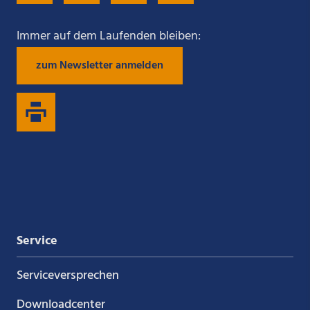
Sie
Sie
Sie
Sie
Immer auf dem Laufenden bleiben:
zum Newsletter anmelden
uns
uns
uns
uns
auf
auf
auf
auf
Xing
LinkedIn
YouTube
Kununu
Service
Service­versprechen
Downloadcenter