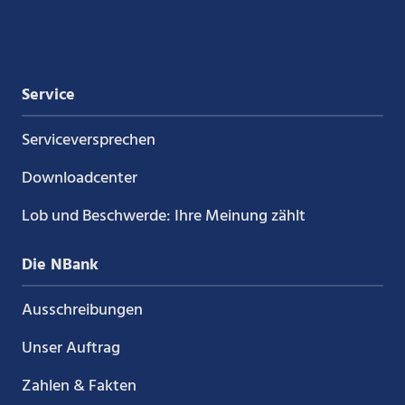
Xing
LinkedIn
YouTube
Kununu
Service
Service­versprechen
Downloadcenter
Lob und Beschwerde: Ihre Meinung zählt
Die NBank
Ausschreibungen
Unser Auftrag
Zahlen & Fakten