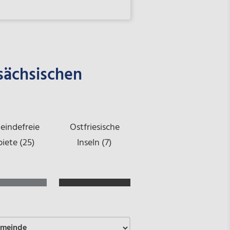
sächsischen
indefreie
Ostfriesische
iete (25)
Inseln (7)