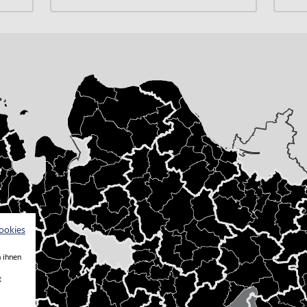
ookies
 ihnen
t