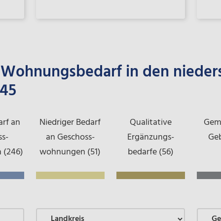
: Wohnungsbedarf in den nieder
45
rf an
Niedriger Bedarf
Qualitative
Geme
ss­
an Geschoss­
Ergänzungs­
Geb
 (246)
wohnungen (51)
bedarfe (56)