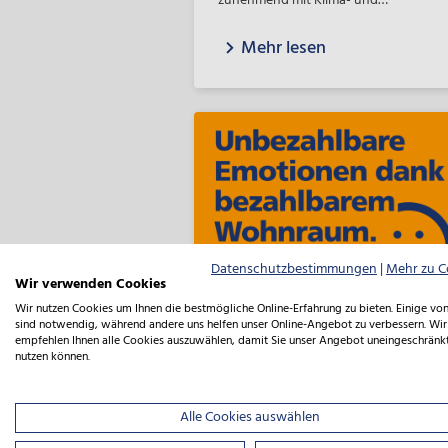
zunehmend mit Klima- und
Ressourcenschutz. Aber welchen Beit
Mehr lesen
können kleine und mittlere Unterneh
zu den globalen Herausforderungen
überhaupt leisten?
Datenschutzbestimmungen
|
Mehr zu C
Wir verwenden Cookies
Wir nutzen Cookies um Ihnen die bestmögliche Online-Erfahrung zu bieten. Einige von
sind notwendig, während andere uns helfen unser Online-Angebot zu verbessern. Wir
empfehlen Ihnen alle Cookies auszuwählen, damit Sie unser Angebot uneingeschränk
nutzen können.
Unbezahlbare
Emotionen dank
Alle Cookies auswählen
bezahlbarem