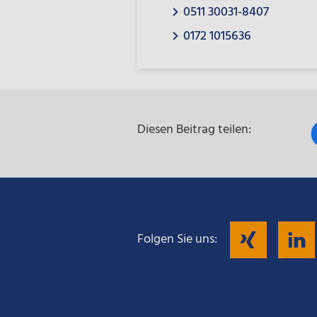
0511 30031-8407
0172 1015636
Diesen Beitrag teilen:
Fol
Folgen Sie uns:
Sie