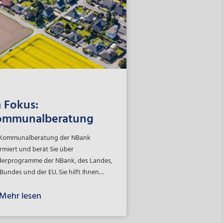
 Fokus:
ommunalberatung
 Kommunalberatung der NBank
rmiert und berät Sie über
derprogramme der NBank, des Landes,
Bundes und der EU. Sie hilft Ihnen
ei, passende Fördermöglichkeiten zu
Mehr lesen
en, die optimal auf Ihre Projekte
stimmt sind. Entdecken Sie die
lfältigen Unterstützungsangebote der