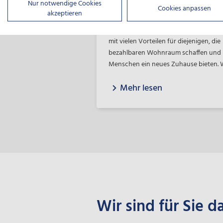
Nur notwendige Cookies
Wohnraum
Cookies anpassen
akzeptieren
Die neue Wohnraumförderung der NB
mit vielen Vorteilen für diejenigen, die
bezahlbaren Wohnraum schaffen und
Menschen ein neues Zuhause bieten. 
beraten Sie rund um Ihre Investition mi
Mehr lesen
Haltung.
Wir sind für Sie d