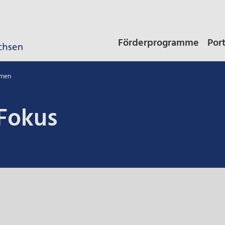
Förderprogramme
Por
emen
Fokus