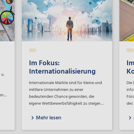
Im Fokus:
Im
Internationalisierung
K
 u.
Internationale Märkte sind für kleine und
Die
mittlere Unternehmen zu einer
info
en
bedeutenden Chance geworden, die
För
 die
eigene Wettbewerbsfähigkeit zu steigern
des 
r
und Arbeitsplätze zu schaffen. Wir
dab
nen
Mehr lesen
begleiten Sie bei Ihren Schritten im
find
Ausland.
abge
vie