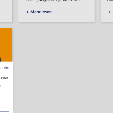
Beratungsangebote. Egal ob Pre-Seed-
Woh
rag
Phase oder bereits etabliertes Start-up,
Mehr lesen
men
egal ob Zuschuss, Beteiligung oder
Beratung: Die NBank ist starker Partner
der niedersächsischen Start-ups. Erfahrt
mehr über unser Angebot und lest gute
Stories über gute Ideen.
ookies
 ihnen
t