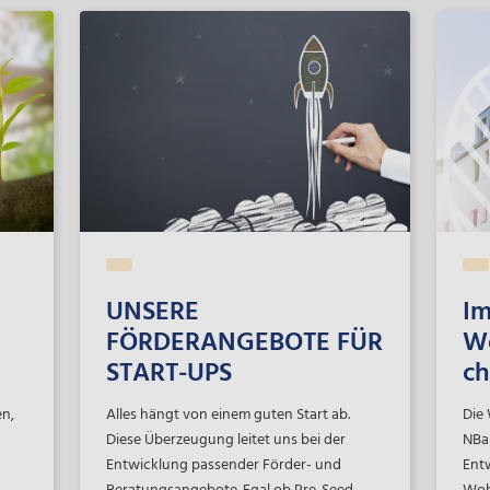
NBa
ns
UNSERE
Im
FÖRDERANGEBOTE FÜR
W
START-UPS
c
en,
Alles hängt von einem guten Start ab.
Die
Diese Überzeugung leitet uns bei der
NBan
Entwicklung passender Förder- und
Ent