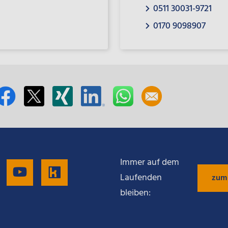
0511 30031-9721
0170 9098907
Immer auf dem
gen
Folgen
Folgen
Folgen
Laufenden
zum
bleiben:
Sie
Sie
Sie