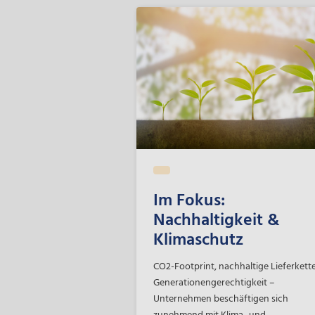
Verdienen ihres Lebensunterhaltes in
einem offenen, inklusiven und
zugänglichen Arbeitsmarkt zu
ermöglichen. Denn Menschen mit
Behinderungen sind nicht nur ein
wichtiger Teil von Niedersachsen, sie
sollen auch selbstverständlich in allen
Bereichen des gesellschaftlichen Lebe
in Niedersachsen Teil sein.
Im Fokus:
Nachhaltigkeit &
Klimaschutz
CO2-Footprint, nachhaltige Lieferkett
Generationengerechtigkeit –
Unternehmen beschäftigen sich