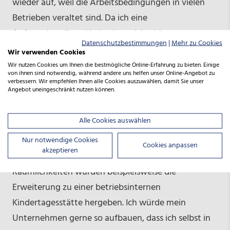
wieder auf, weil die Arbeitsbedingungen in vielen
Betrieben veraltet sind. Da ich eine
Auftragskonditorei habe, kann ich nicht nur
Datenschutzbestimmungen
|
Mehr zu Cookies
nachhaltiger produzieren, sondern habe zudem die
Wir verwenden Cookies
Möglichkeit, alternative Arbeitszeitmodelle
Wir nutzen Cookies um Ihnen die bestmögliche Online-Erfahrung zu bieten. Einige
von ihnen sind notwendig, während andere uns helfen unser Online-Angebot zu
anzubieten. Ich hoffe, dadurch den Beruf wieder
verbessern. Wir empfehlen Ihnen alle Cookies auszuwählen, damit Sie unser
Angebot uneingeschränkt nutzen können.
attraktiver machen zu können, mehr Leute zu der
Ausbildung zu bewegen und mehr Menschen in dem
Alle Cookies auswählen
Beruf zu halten. Da auch viele junge Frauen den
Beruf ausüben, möchte ich gerne ein
Nur notwendige Cookies
Cookies anpassen
akzeptieren
familienfreundliches Umfeld schaffen. Meine
Räumlichkeiten würden beispielsweise die
Erweiterung zu einer betriebsinternen
Kindertagesstätte hergeben. Ich würde mein
Unternehmen gerne so aufbauen, dass ich selbst in